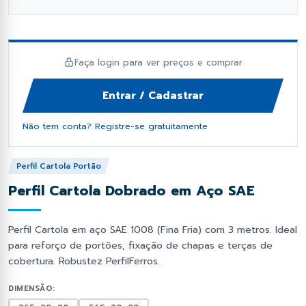
fil Dobrado e Perfilado
orcas e Arruelas
Fixação e Montagem
Lambril
has Metálicas
rego Polido
Ponteiras
Perfil Cartola Portão
Faça login para ver preços e comprar
os Industriais
ebites
Primer e Thinner
Perfil L
Entrar / Cadastrar
as de Estrutural
Proteção e Segurança
Tampas de Portão
Não tem conta? Registre-se gratuitamente
Soldas
Tiras de aço
Perfil Cartola Portão
Perfil Cartola Dobrado em Aço SAE
Trilhos de Portão e Porta
Zee (Z) e Tee (T) Perfil
Perfil Cartola em aço SAE 1008 (Fina Fria) com 3 metros. Ideal
para reforço de portões, fixação de chapas e terças de
cobertura. Robustez PerfilFerros.
DIMENSÃO: