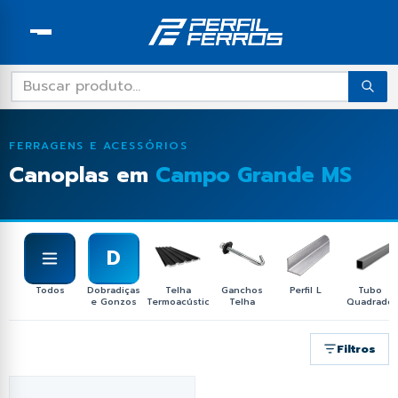
oldas
alhas
Arames
o em Chapas
udo em Discos Abrasivos
tudo em Telhas Metálicas
tudo em Tubos Industriais
os os Produtos
 tudo em Parafusos e Porcas
r tudo em Vigas de Estrutural
Ver tudo em Fixação e Montagem
Ver tudo em Acessórios Hidráulicos
Ver tudo em Proteção e Segurança
Ver tudo em Ferragens para Portão
Ver tudo em Dobras Personalizadas
Ver tudo em Ferragens e Acessórios
Ver tudo em Ferragens para Janelas
Ver tudo em Ferragens para Porta
Ver tudo em Laminados de Ferro
Ver tudo em Perfil Dobrado e
de Enrolar
ASTM-36
Perfilado
zados
ço Carbono
 Corte/Policorte
eiras
 Galvanizado
mes
cantes
rças/Vigas G
arra Roscada
Canoplas
Cadeado Comum
Chapéus de Coluna
Perfil Estrutura Especial
Acessórios Hidráulicos
Alavancas
Fechaduras, Cadeados
Barra Quadrada
Baguete
FERRAGENS E ACESSÓRIOS
drez & Expandida
 Desbaste
l Termoforro
 Oblongo
has
ca Sextavada
ga U
uchas
Curvas de Corrimão
Concertinas
Pontas de Lança
Discos Abrasivos
Canoplas em
Campo Grande MS
Molas e Componentes
Barra Redonda
Bases
o
 Flap
intadas
 Quadrado
pas
ca Atarraxante
ga U Encaixe
abos e Clips
Fechaduras
Rolamentos
Dobradiças e Gonzos
Cantoneiras de Ferro
Batentes de Aço
 Super Corte (Inox)
 Termoacústica
 Redondo
ras Personalizadas
ca Porca
Chumbadores
Puxadores de Porta
Roldanas e Rodizíos
Ferragens para Janelas
D
Ferro Chato
Cadeirinhas
 Trapezoidial
 Retangular
ragens e Acessórios
sca Soberba
ordas de Nylon
Puxadores Janela
Ferragens para Porta de Enrolar
Todos
Dobradiças
Telha
Ganchos
Perfil L
Tubo
Perfil Tee
Caixa de Peso
e Gonzos
Termoacústica
Telha
Quadrado
inados de Ferro ASTM-36
orrentes de Aço
Trincos
Ferragens para Portão
Colunas de Portão
Filtros
afusos e Porcas
anchos Telha
Ferramentas
Contornos