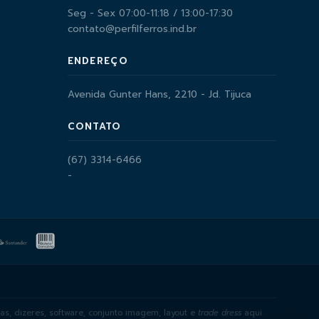
Seg - Sex 07:00-11:18 / 13:00-17:30
contato@perfilferros.ind.br
ENDEREÇO
Avenida Gunter Hans, 2210 - Jd. Tijuca
CONTATO
(67) 3314-6466
-
as, dizeres, software, conjunto imagem, layout e
trade dress
aqui