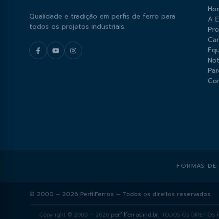
Ho
Qualidade e tradição em perfis de ferro para
A 
todos os projetos industriais.
Pr
Car
Equ
Not
Par
Co
FORMAS DE
© 2000 – 2026 PerfilFerros — Todos os direitos reservados.
Copyright © 2000 – 2026
perfilferros.ind.br
, TODOS OS DIREITOS R