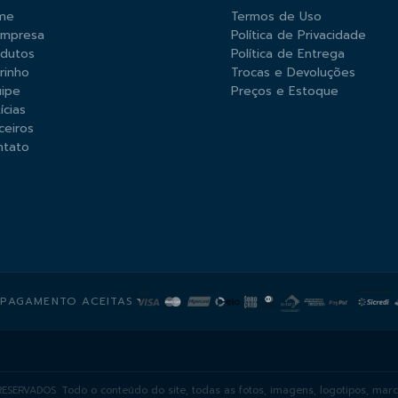
me
Termos de Uso
Empresa
Política de Privacidade
odutos
Política de Entrega
rinho
Trocas e Devoluções
ipe
Preços e Estoque
ícias
ceiros
ntato
 PAGAMENTO ACEITAS
ESERVADOS. Todo o conteúdo do site, todas as fotos, imagens, logotipos, marc