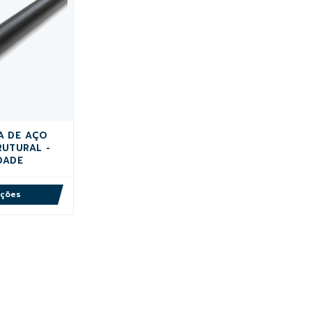
A DE AÇO
RUTURAL -
DADE
pções