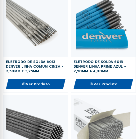
fil Dobrado e Perfilado
orcas e Arruelas
Fixação e Montagem
Lambril
has Metálicas
rego Polido
Ponteiras
Perfil Cartola Portão
os Industriais
ebites
Primer e Thinner
Perfil L
as de Estrutural
Proteção e Segurança
Tampas de Portão
ELETRODO DE SOLDA 6013
ELETRODO DE SOLDA 6013
Soldas
DENVER LINHA COMUM CINZA -
DENVER LINHA PRIME AZUL -
Tiras de aço
2,50MM E 3,25MM
2,50MM A 4,00MM
Ver Produto
Ver Produto
Trilhos de Portão e Porta
Zee (Z) e Tee (T) Perfil