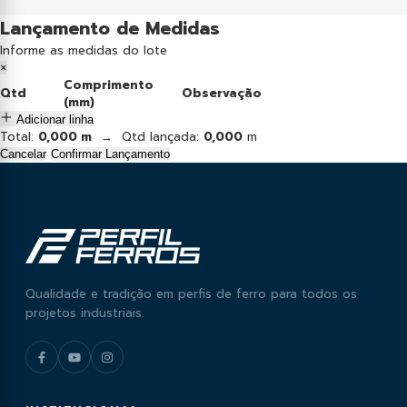
Lançamento de Medidas
Informe as medidas do lote
×
Comprimento
Qtd
Observação
(mm)
Adicionar linha
Total:
0,000 m
→ Qtd lançada:
0,000
m
Cancelar
Confirmar Lançamento
Qualidade e tradição em perfis de ferro para todos os
projetos industriais.