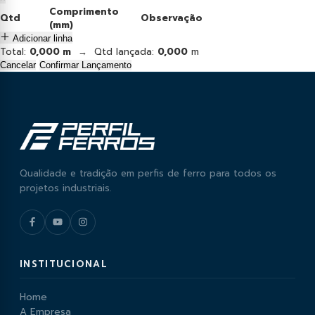
Comprimento
Qtd
Observação
(mm)
Adicionar linha
Total:
0,000 m
→ Qtd lançada:
0,000
m
Cancelar
Confirmar Lançamento
Qualidade e tradição em perfis de ferro para todos os
projetos industriais.
INSTITUCIONAL
Home
A Empresa