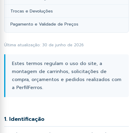
fil Dobrado e Perfilado
orcas e Arruelas
Fixação e Montagem
Lambril
Trocas e Devoluções
has Metálicas
rego Polido
Ponteiras
Pagamento e Validade de Preços
Perfil Cartola Portão
os Industriais
ebites
Primer e Thinner
Perfil L
Última atualização: 30 de junho de 2026
as de Estrutural
Proteção e Segurança
Tampas de Portão
Soldas
Estes termos regulam o uso do site, a
Tiras de aço
montagem de carrinhos, solicitações de
compra, orçamentos e pedidos realizados com
Trilhos de Portão e Porta
a PerfilFerros.
Zee (Z) e Tee (T) Perfil
1. Identificação