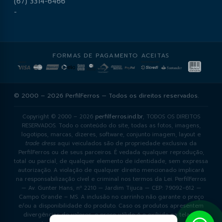
(67) 3314-6466
-
FORMAS DE PAGAMENTO ACEITAS
© 2000 – 2026 PerfilFerros — Todos os direitos reservados.
Copyright © 2000 – 2026
perfilferros.ind.br
, TODOS OS DIREITOS
RESERVADOS. Todo o conteúdo do site, todas as fotos, imagens,
logotipos, marcas, dizeres, software, conjunto imagem, layout e
trade dress
aqui veiculados são de propriedade exclusiva da
PerfilFerros ou de seus parceiros. É vedada qualquer reprodução,
total ou parcial, de qualquer elemento de identidade, sem expressa
autorização. A violação de qualquer direito mencionado implicará
na responsabilização cível e criminal nos termos da Lei. PerfilFerros
— Av. Gunter Hans, nº 2210 — Jardim Tijuca — CEP: 79092-612 —
Campo Grande – MS. A inclusão no carrinho não garante o preço
e/ou a disponibilidade do produto. Caso os produtos apresentem
divergências de valores, o preço válido é o exibido na tela de