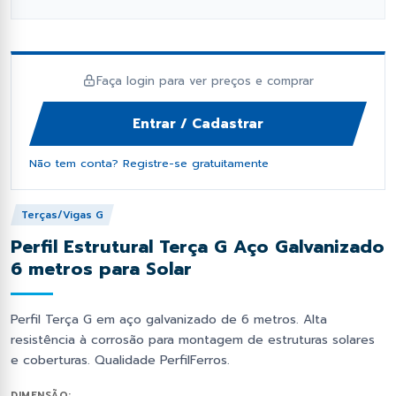
fil Dobrado e Perfilado
orcas e Arruelas
Fixação e Montagem
Lambril
has Metálicas
rego Polido
Ponteiras
Perfil Cartola Portão
Faça login para ver preços e comprar
os Industriais
ebites
Primer e Thinner
Perfil L
Entrar / Cadastrar
as de Estrutural
Proteção e Segurança
Tampas de Portão
Não tem conta? Registre-se gratuitamente
Soldas
Tiras de aço
Terças/Vigas G
Perfil Estrutural Terça G Aço Galvanizado
Trilhos de Portão e Porta
6 metros para Solar
Zee (Z) e Tee (T) Perfil
Perfil Terça G em aço galvanizado de 6 metros. Alta
resistência à corrosão para montagem de estruturas solares
e coberturas. Qualidade PerfilFerros.
DIMENSÃO: