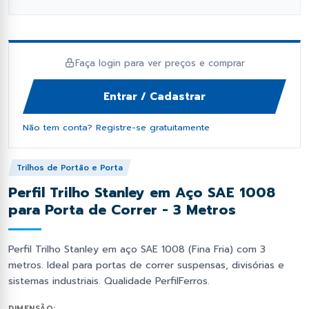
fil Dobrado e Perfilado
orcas e Arruelas
Fixação e Montagem
Lambril
has Metálicas
rego Polido
Ponteiras
Perfil Cartola Portão
Faça login para ver preços e comprar
os Industriais
ebites
Primer e Thinner
Perfil L
Entrar / Cadastrar
as de Estrutural
Proteção e Segurança
Tampas de Portão
Não tem conta? Registre-se gratuitamente
Soldas
Tiras de aço
Trilhos de Portão e Porta
Perfil Trilho Stanley em Aço SAE 1008
Trilhos de Portão e Porta
para Porta de Correr - 3 Metros
Zee (Z) e Tee (T) Perfil
Perfil Trilho Stanley em aço SAE 1008 (Fina Fria) com 3
metros. Ideal para portas de correr suspensas, divisórias e
sistemas industriais. Qualidade PerfilFerros.
DIMENSÃO: