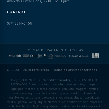
Avenida Gunter Hans, 2210 - Jd. Tijuca
CONTATO
(67) 3314-6466
-
FORMAS DE PAGAMENTO ACEITAS
© 2000 – 2026 PerfilFerros — Todos os direitos reservados.
Copyright © 2000 – 2026
perfilferros.ind.br
, TODOS OS DIREITOS
RESERVADOS. Todo o conteúdo do site, todas as fotos, imagens,
logotipos, marcas, dizeres, software, conjunto imagem, layout e
trade dress
aqui veiculados são de propriedade exclusiva da
PerfilFerros ou de seus parceiros. É vedada qualquer reprodução,
total ou parcial, de qualquer elemento de identidade, sem expressa
autorização. A violação de qualquer direito mencionado implicará