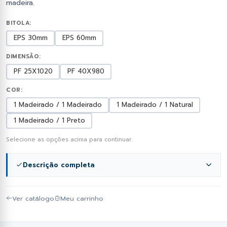
madeira.
BITOLA:
EPS 30mm
EPS 60mm
DIMENSÃO:
PF 25X1020
PF 40X980
COR:
1 Madeirado / 1 Madeirado
1 Madeirado / 1 Natural
1 Madeirado / 1 Preto
Selecione as opções acima para continuar.
Descrição completa
A
Telha Sanduíche 0,43 mm Galvalume Madeirado 1
Ver catálogo
Meu carrinho
Face PF 25x1020 com EPS 30 mm
é uma solução
moderna para coberturas que exigem isolamento
térmico e acabamento estético diferenciado. Produzida