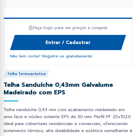
fil Dobrado e Perfilado
orcas e Arruelas
Fixação e Montagem
Lambril
has Metálicas
rego Polido
Ponteiras
Perfil Cartola Portão
Faça login para ver preços e comprar
os Industriais
ebites
Primer e Thinner
Perfil L
Entrar / Cadastrar
as de Estrutural
Proteção e Segurança
Tampas de Portão
Não tem conta? Registre-se gratuitamente
Soldas
Tiras de aço
Telha Termoacústica
Telha Sanduíche 0,43mm Galvalume
Trilhos de Portão e Porta
Madeirado com EPS
Zee (Z) e Tee (T) Perfil
Telha sanduíche 0,43 mm com acabamento madeirado em
uma face e núcleo isolante EPS de 30 mm. Perfil PF 25x1020
ideal para coberturas residenciais e comerciais, oferecendo
isolamento térmico, alta durabilidade e estética semelhante à