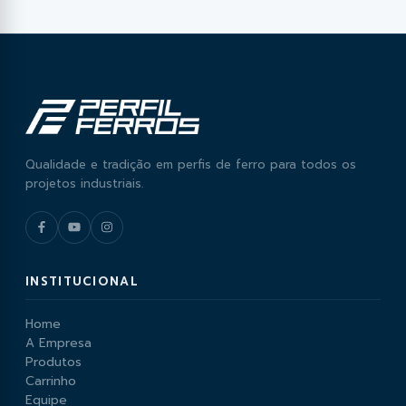
Perfil
PF 25
Largura útil
1020 mm
Isolamento térmico com núcleo EPS
Acabamento estético semelhante à madeira
Alta resistência e durabilidade
Ideal para coberturas residenciais e comerciais
Qualidade e tradição em perfis de ferro para todos os
projetos industriais.
INSTITUCIONAL
Home
A Empresa
Produtos
Carrinho
Equipe